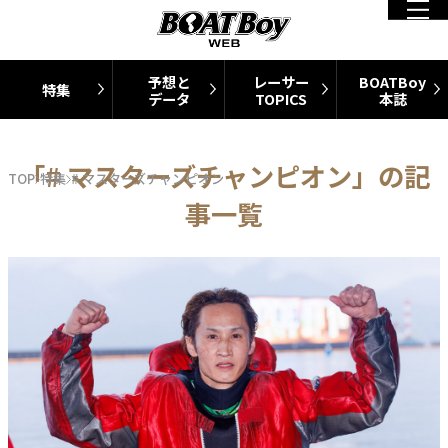
予想と
レーサー
BOATBoy
特集
データ
TOPICS
本誌
「# マスターズチャンピオン」の記
TOP
特集
# マスターズチャンピオン
事一覧