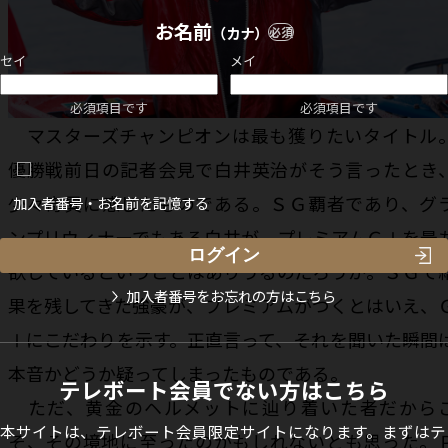
お名前
（カナ）
必須
セイ
メイ
必須項目です
必須項目です
マスターズチャンピオンは最も獲りたいタイトル
優勝戦前日の記者会見で白井英治がそう言ったとき
少々奇異に感じたものである。ＳＧ覇者であり、グ
加入者番号・お名前を記憶する
ンプリウィナーでもある白井が、プレミアムＧⅠを最
欲しているということはありうるのだろうか。ＳＧで
加入者番号をお忘れの方はこちら
果を残してきた強豪が、プレミアムがつくとはいえ、
Ⅰにこだわりを示す。正直言って、それを聞いた瞬間
本音かどうか疑ってしまったものである。
テレボート会員でない方はこちら
ただ、黄金のヘルメットに辿り着いた者だから
本サイトは、テレボート会員限定サイトになります。まずはテ
そ、その境地に至ったのかもしれないとも思った。