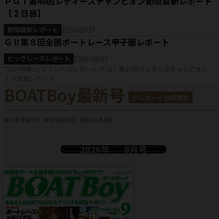
ＰＧⅠ第40回レディースチャンピオン節間最新レポート
【２日目】
2026/08/07
節間最新レポート
ＧⅡ第８回全国ボートレース甲子園レポート
2026/08/07
ビッグレースレポート
TOP
特集
ビッグレースレポート
ＰＧⅠ第27回マスターズチャンピオン
ｉｎ宮島レポート
BOATBoy最新号
テレボート会員限定
BOATBOY NEWEST RELEASE
2026年
9月号