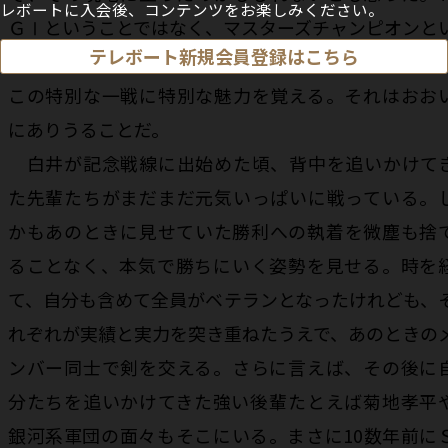
レボートに入会後、コンテンツをお楽しみください。
ＧⅠということではなく、マスターズチャンピオンと
テレボート新規会員登録はこちら
うタイトル。グランプリの頂点を知っている者だから
この特別な一戦に特別な魅力を覚える。それはおお
にありうることだ。
白井が記念戦線に出始めた頃、背中を追いかけて
た先輩たちがまだまだ元気いっぱいに戦っている。
かもあのときに見せていた勝利への執着を微塵も捨
ることなく、本気で勝ちにいく姿勢を見せる。時を
て、自分も含めて全員がベテランとなったけれども、
れぞれが実績と実力を突き重ねたうえで、あのときの
ンバー同士で剣を交える。さらに言えば、その後に
分たちを追いかけてきた強い後輩――たとえば菊地孝平
銀河系軍団の面々――もそこにいる。まさに10数年前に