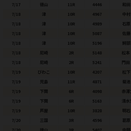
7/17
徳山
11R
4446
和田
7/18
津
10R
4967
中村
7/18
津
10R
4989
石
7/18
津
10R
5087
佐
7/18
津
10R
5196
鰐部
7/18
尼崎
2R
5148
松本
7/18
尼崎
2R
5241
門田
7/19
びわこ
10R
4207
松下
7/19
児島
11R
4871
菊池
7/19
下関
6R
4098
赤澤
7/19
下関
6R
5163
清水
7/19
芦屋
10R
3828
明石
7/20
三国
3R
4596
葛原
7/20
徳山
3R
5407
中