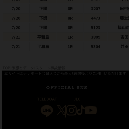
7/20
下関
8R
3207
田村
7/20
下関
8R
4473
藤堂
7/20
下関
8R
5123
福山
7/21
平和島
1R
3809
吉
7/21
平和島
1R
5304
井田
TOP
予想とデータ
スタート事故情報
本サイトはテレボート会員入会から最大3週間後よりご利用いただけます
OFFICIAL SNS
TELEBOAT
JLC