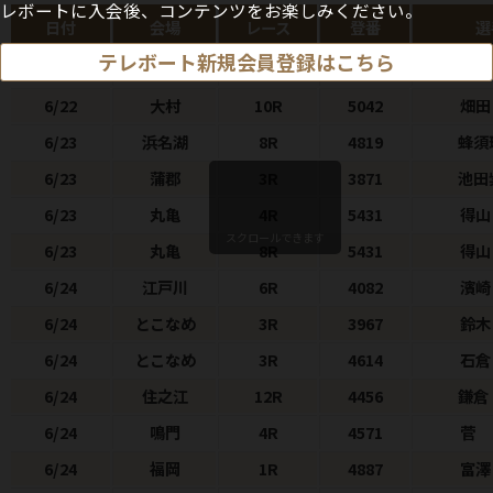
レボートに入会後、コンテンツをお楽しみください。
日付
会場
レース
登番
選
テレボート新規会員登録はこちら
6/22
尼崎
8R
3748
小黒
6/22
大村
10R
5042
畑田
6/23
浜名湖
8R
4819
蜂須
6/23
蒲郡
3R
3871
池田
6/23
丸亀
4R
5431
得山
スクロールできます
6/23
丸亀
8R
5431
得山
6/24
江戸川
6R
4082
濱
6/24
とこなめ
3R
3967
鈴木
6/24
とこなめ
3R
4614
石倉
6/24
住之江
12R
4456
鎌倉
6/24
鳴門
4R
4571
菅
6/24
福岡
1R
4887
富澤