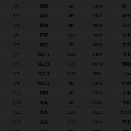
7/6
蒲郡
6R
5309
森
7/6
蒲郡
6R
5422
真田
7/6
尼崎
8R
4560
庄司
7/6
芦屋
10R
3054
北川
7/7
桐生
2R
5090
生方
7/7
住之江
11R
3499
市川
7/7
住之江
11R
4590
渡邉
7/7
住之江
11R
4911
片岡
7/8
住之江
2R
5362
中嶋
7/11
鳴門
5R
5270
小玉
7/11
丸亀
3R
5132
中野
7/11
丸亀
11R
4112
大久
7/11
丸亀
11R
5336
瀬川