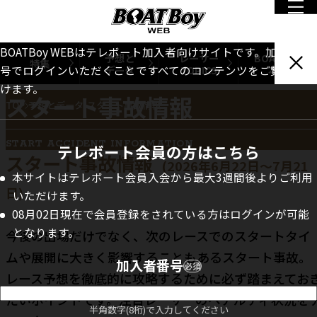
BOATBoy WEBはテレボート加入者向けサイトです。加入者番
予想と
レーサー
BOATBoy
特集
データ
TOPICS
本誌
号でログインいただくことですべてのコンテンツをご覧いただ
けます。
スタート事故情報
TOP
予想とデータ
スタート事故情報
START ACCIDENT INFORMATION
テレボート会員の方はこちら
スタート事故情報
(2026年6月22日～7月21
本サイトはテレボート会員入会から最大3週間後よりご利用
日)
いただけます。
08月02日現在で会員登録をされている方はログインが可能
となります。
今後の出場だけでなく、次のレースでのスタートタイ
ムや展開に大きく影響することもあるスタート事故。
加入者番号
必須
レース予想を徹底的に攻略するために必ず踏まえてお
たいポイントです。注目レーサーのペナルティ状況を
半角数字(8桁)で入力してください