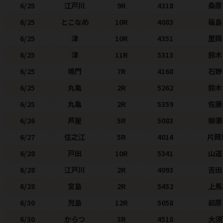
6/25
江戸川
9R
4318
桑原
6/25
とこなめ
10R
4083
福島
6/25
津
10R
4351
里岡
6/25
津
11R
5313
鈴木
6/25
鳴門
7R
4168
石野
6/25
丸亀
2R
5262
鈴木
6/25
丸亀
2R
5359
佐藤
6/26
芦屋
5R
5083
柳瀬
6/27
住之江
5R
4014
片岡
6/28
戸田
10R
5341
山道
6/28
江戸川
2R
4093
吉田
6/28
宮島
2R
5452
上馬
6/30
児島
12R
5058
前原
6/30
からつ
3R
4518
大須