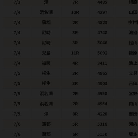
7/3
津
7R
4485
楠原
7/4
浜名湖
12R
4297
山田
7/4
蒲郡
2R
4823
中村
7/4
尼崎
3R
4748
渡邉
7/4
尼崎
3R
5046
松山
7/4
児島
11R
5092
篠原
7/4
福岡
4R
3411
池上
7/5
桐生
3R
4865
立具
7/5
桐生
3R
4903
吉田
7/5
浜名湖
2R
4558
宮
7/5
浜名湖
2R
4954
内山
7/5
津
8R
4228
吉田
7/6
蒲郡
5R
5318
河内
7/6
蒲郡
6R
5150
坂本