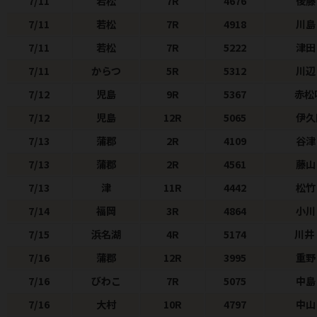
7/11
若松
7R
4676
後藤
7/11
若松
7R
4918
川島
7/11
若松
7R
5222
津田
7/11
からつ
5R
5312
川辺
7/12
児島
9R
5367
赤松
7/12
児島
12R
5065
伊久
7/13
蒲郡
2R
4109
谷津
7/13
蒲郡
2R
4561
藤山
7/13
津
11R
4442
松竹
7/14
福岡
3R
4864
小川
7/15
浜名湖
4R
5174
川井
7/16
蒲郡
12R
3995
重野
7/16
びわこ
7R
5075
中島
7/16
大村
10R
4797
中