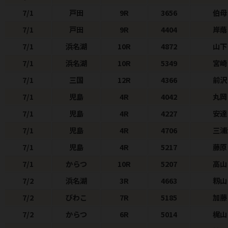
7/1
戸田
9R
3656
伯母
7/1
戸田
9R
4404
岸
7/1
浜名湖
10R
4872
山下
7/1
浜名湖
10R
5349
宮崎
7/1
三国
12R
4366
前沢
7/1
児島
4R
4042
丸岡
7/1
児島
4R
4227
安達
7/1
児島
4R
4706
三浦
7/1
児島
4R
5217
藤原
7/1
からつ
10R
5207
高山
7/2
浜名湖
3R
4663
籾山
7/2
びわこ
7R
5185
加藤
7/2
からつ
6R
5014
梶山