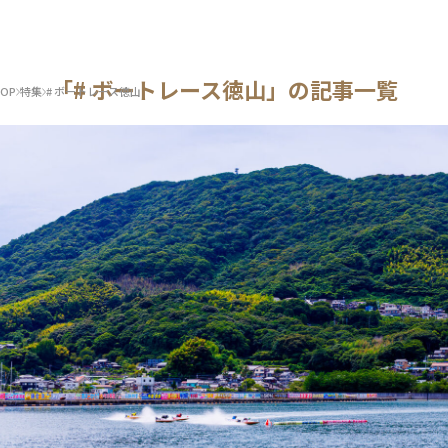
「# ボートレース徳山」の記事一覧
OP
特集
# ボートレース徳山