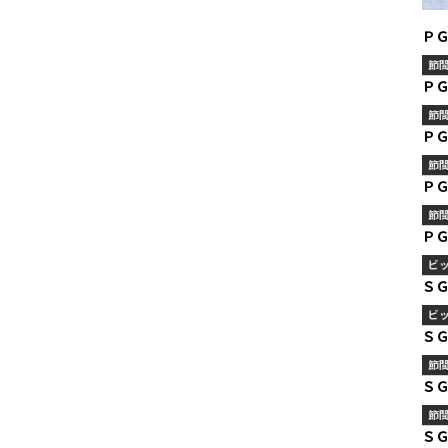
Ｐ
節
Ｐ
節
Ｐ
節
Ｐ
節
ＰＧ
ビ
Ｓ
ビ
Ｓ
節
Ｓ
節
Ｓ