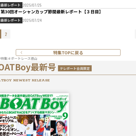
間最新レポート
2025/07/25
Ｇ第30回オーシャンカップ節間最新レポート【３日目】
間最新レポート
2025/07/24
2
特集TOPに戻る
特集
# ボートレース徳山
OATBoy最新号
テレボート会員限定
TBOY NEWEST RELEASE
2026年
9月号