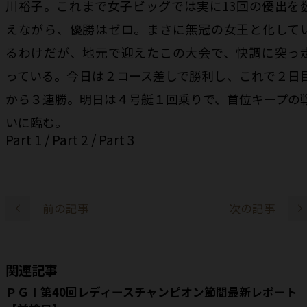
川裕子。これまで女子ビッグでは実に13回の優出を
えながら、優勝はゼロ。まさに無冠の女王と化して
るわけだが、地元で迎えたこの大会で、快調に突っ
っている。今日は２コース差しで勝利し、これで２日
から３連勝。明日は４号艇１回乗りで、首位キープの
いに臨む。
Part 1
/
Part 2
/
Part 3
前の記事
次の記事
関連記事
ＰＧⅠ第40回レディースチャンピオン節間最新レポート