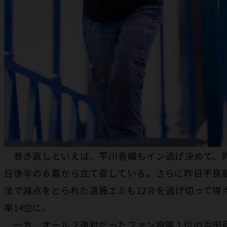
巻き返しといえば、平川香織もイン逃げ決めて、
日後半の６着から立て直している。さらに昨日不良
法で減点をとられた遠藤エミも12Ｒを逃げ切って得
率14位に。
一方、オール２連対だったファン投票１位の浜田