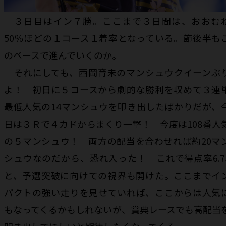
３日目はイン７勝。ここまで３日間は、おおむ
50％ほどの１コース１着率となっている。節後半も
のペースで進んでいくのか。
それにしても、西岡育未のマンシュウクイーンぶ
よ！ 初日に５コースから劇的な勝利を収めて３連
最低人気の14マンシュウを叩き出したばかりだが、
日は３Ｒで４カドからまくり一撃！ 今度は108番人
の５マンシュウ！ 両方の配当を合わせれば約20マ
シュウなのだから、恐れ入った！ これで得点率6.7
と、予選突破に向けての視界も開けた。ここまでイ
パクトの強い走りを見せていれば、ここからは人気
もなってくるかもしれないが、賞典レースでも高配当