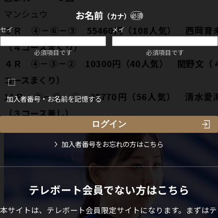
マンシュウ
お名前
（カナ）
必須
３Ｒ ④－⑥－③ 55460円（108人気） 西岡育
セイ
メイ
（４コースまくり）
必須項目です
必須項目です
４Ｒ ④－③－② 10300円（40人気） 関野文（
コースまくり）
11Ｒ ③－②－① 25770円（56人気） 清水愛
加入者番号・お名前を記憶する
（３コース差し）
加入者番号をお忘れの方はこちら
テレボート会員でない方はこちら
本サイトは、テレボート会員限定サイトになります。まずはテ