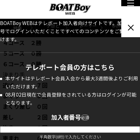
１コース ７勝
２コース １勝
BOATBoy WEBはテレボート加入者向けサイトです。加入者番
予想と
レーサー
BOATBoy
特集
データ
TOPICS
本誌
号でログインいただくことですべてのコンテンツをご覧いただ
３コース ２勝
けます。
４コース ２勝
５コース ０勝
６コース ０勝
テレボート会員の方はこちら
決まり手
本サイトはテレボート会員入会から最大3週間後よりご利用
逃げ ７回
いただけます。
08月02日現在で会員登録をされている方はログインが可能
まくり ３回
となります。
まくり差し ０回
差し ２回
加入者番号
必須
抜き ０回
半角数字(8桁)で入力してください
恵まれ ０回