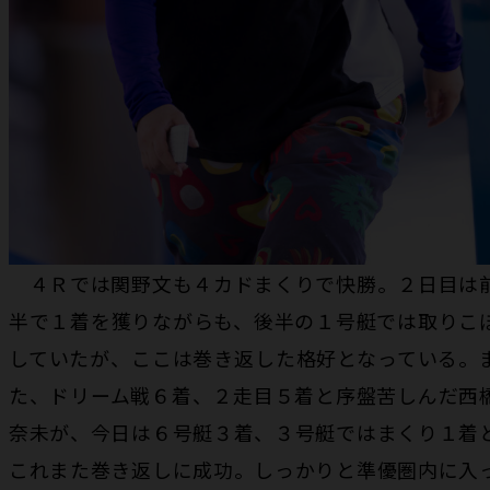
４Ｒでは関野文も４カドまくりで快勝。２日目は
半で１着を獲りながらも、後半の１号艇では取りこ
していたが、ここは巻き返した格好となっている。
た、ドリーム戦６着、２走目５着と序盤苦しんだ西
奈未が、今日は６号艇３着、３号艇ではまくり１着
これまた巻き返しに成功。しっかりと準優圏内に入