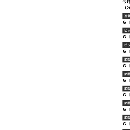
今
（2
連
Ｇ
ビ
Ｇ
ビ
Ｇ
節
Ｇ
節
Ｇ
節
Ｇ
節
Ｇ
節
Ｇ