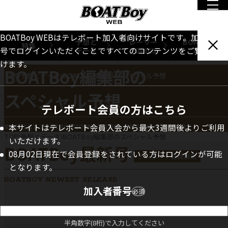
BOATBoy WEBはテレボート加入者向けサイトです。加入者番
予想と
レーサー
BOATBoy
特集
データ
TOPICS
本誌
号でログインいただくことですべてのコンテンツをご覧いただ
けます。
BOATBoy編集部の
TOP
予想とデータ
BOATBoy編集部のスペシャル予想
スペシャル予想
テレボート会員の方はこちら
本サイトはテレボート会員入会から最大3週間後よりご利用
SPECIAL PREDICTIONS FROM THE BB EDITORS
TOP
予想とデータ
BOATBoy編集部のスペシャル予想
いただけます。
BOATBoy最新号
08月02日現在で会員登録をされている方はログインが可能
テレボート会員限定
となります。
BOATBOY NEWEST RELEASE
加入者番号
必須
2026年
9月号
半角数字(8桁)で入力してください