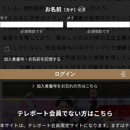
ている。相性良好の水面といっていいだろう。
お名前
（カナ）
必須
ちなみに近年はグランプリ覇者が翌年のクラシッ
セイ
メイ
で苦戦する傾向。最近10年間では実に半数の５人が
必須項目です
必須項目です
選落ちを喫しており、優出したのは17年の瓜生正義
１人しかいない。桐生自身も17年グランプリで優勝
た翌年のクラシックでは予選35位と惨敗を喫して
加入者番号・お名前を記憶する
る。この嫌なジンクスを払拭する活躍を見せられ
か。
加入者番号をお忘れの方はこちら
テレボート会員でない方はこちら
本サイトは、テレボート会員限定サイトになります。まずはテ