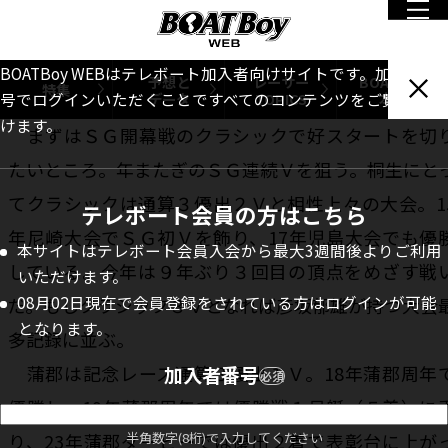
２回目の黄金のヘルメット戴冠を果たした。今年は
われる立場となって臨むシーズン。グランプリ２連覇
BOATBoy WEBはテレボート加入者向けサイトです。加入者番
予想と
レーサー
BOATBoy
特集
データ
TOPICS
本誌
号でログインいただくことですべてのコンテンツをご覧いただ
めざす一年間に注目だ。
けます。
まずはＳＧ開幕戦のクラシックで好スタートを切
たいところ。年またぎのＳＧ連続Ｖを狙う。桐生にと
てクラシックは通算３優出２Ｖと相性上々の大会。1
テレボート会員の方はこちら
年尼崎大会でＳＧ初Ｖを飾り、17年児島大会でも優
本サイトはテレボート会員入会から最大3週間後よりご利用
している。今年は９年ぶり３回目の頂点をめざす戦
いただけます。
08月02日現在で会員登録をされている方はログインが可能
だ。もしクラシック３Ｖとなれば彦坂郁雄が持つ大会
となります。
多記録に並ぶ。
蒲郡は記念レース通算３優出１Ｖ。18年蒲郡周年
加入者番号
必須
優勝し、19年蒲郡周年では優勝戦１号艇（５着）に
り、23年蒲郡ダービーでは優出２着で表彰台に上が
半角数字(8桁)で入力してください