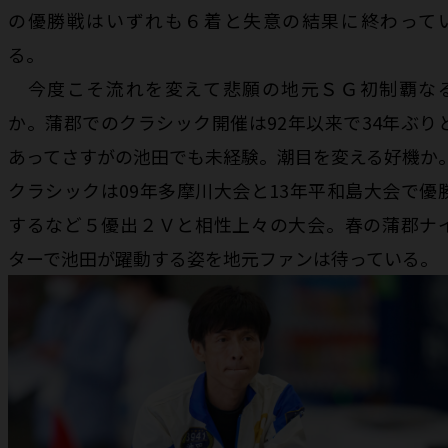
の優勝戦はいずれも６着と失意の結果に終わって
る。
今度こそ流れを変えて悲願の地元ＳＧ初制覇な
か。蒲郡でのクラシック開催は92年以来で34年ぶり
あってさすがの池田でも未経験。潮目を変える好機か
クラシックは09年多摩川大会と13年平和島大会で優
するなど５優出２Ｖと相性上々の大会。春の蒲郡ナ
ターで池田が躍動する姿を地元ファンは待っている。