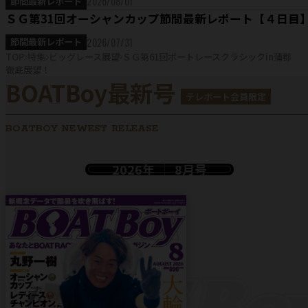
2026/08/01
節間最新レポート
ＳＧ第31回オーシャンカップ節間最新レポート【４日目
2026/07/31
節間最新レポート
TOP
特集
ビッグレース展望
ＳＧ第61回ボートレースクラシックin蒲郡
徹底展望！
BOATBoy最新号
テレボート会員限定
BOATBOY NEWEST RELEASE
2026年
8月号