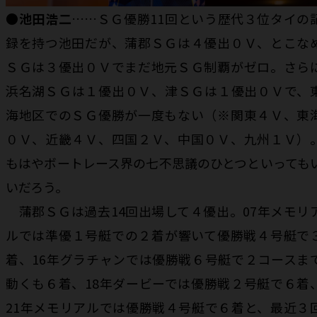
●池田浩二
……ＳＧ優勝11回という歴代３位タイの
録を持つ池田だが、蒲郡ＳＧは４優出０Ｖ、とこな
ＳＧは３優出０Ｖでまだ地元ＳＧ制覇がゼロ。さら
浜名湖ＳＧは１優出０Ｖ、津ＳＧは１優出０Ｖで、
海地区でのＳＧ優勝が一度もない（※関東４Ｖ、東
０Ｖ、近畿４Ｖ、四国２Ｖ、中国０Ｖ、九州１Ｖ）
もはやボートレース界の七不思議のひとつといっても
いだろう。
蒲郡ＳＧは過去14回出場して４優出。07年メモリ
ルでは準優１号艇での２着が響いて優勝戦４号艇で
着、16年グラチャンでは優勝戦６号艇で２コースま
動くも６着、18年ダービーでは優勝戦２号艇で６着
21年メモリアルでは優勝戦４号艇で６着と、最近３