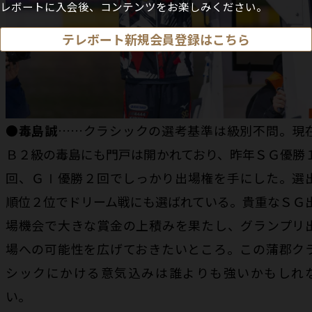
レボートに入会後、コンテンツをお楽しみください。
テレボート新規会員登録はこちら
●毒島誠
……クラシックの選考基準は級別不問。現
Ｂ２級の毒島にも門戸は開かれており、昨年ＳＧ優勝
回、ＧⅠ優勝２回でしっかり出場権を手にした。選
順位２位でドリーム戦にも選ばれている。貴重なＳＧ
場機会で大きな賞金の上積みを果たし、グランプリ
場への可能性を広げておきたいところ。この蒲郡ク
シックにかける意気込みは誰よりも強いかもしれ
い。