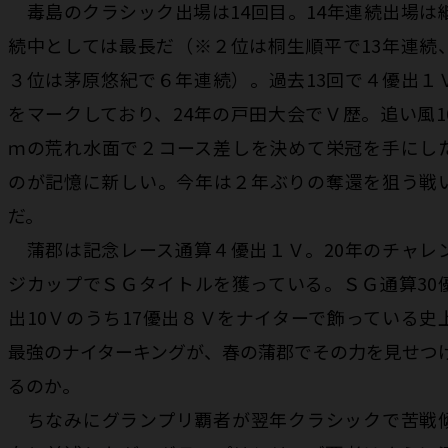
毒島のクラシック出場は14回目。14年連続出場は
続中としては最長だ（※２位は桐生順平で13年連続
３位は茅原悠紀で６年連続）。過去13回で４優出１
をマークしており、24年の戸田大会でＶ歴。追い風1
ｍの荒れ水面で２コース差しを決めて栄冠を手にし
のが記憶に新しい。今年は２年ぶりの奪還を狙う戦
だ。
蒲郡は記念レース通算４優出１Ｖ。20年のチャレ
ジカップでＳＧタイトルを獲っている。ＳＧ通算30
出10Ｖのうち17優出８Ｖをナイターで飾っている史
最強のナイターキングが、春の蒲郡でその力を見せつ
るのか。
ちなみにグランプリ覇者が翌年クラシックで苦戦