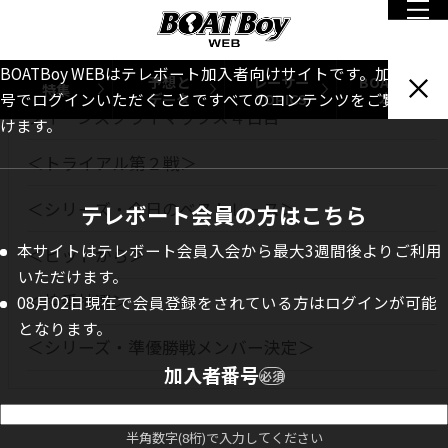
BOATBoy WEBはテレボート加入者向けサイトです。加入者番
予想と
レーサー
BOATBoy
INDEX
特集
データ
TOPICS
本誌
号でログインいただくことですべてのコンテンツをご覧いただ
クイーンズクライマックス４日目
けます。
＜トライアル第２戦＞
＜シリーズ・今日のベストレース＞
テレボート会員の方はこちら
本サイトはテレボート会員入会から最大3週間後よりご利用
＜ピットから＞
いただけます。
＜枠番抽選＞
08月02日現在で会員登録をされている方はログインが可能
となります。
＜シリーズ・準優勝戦メンバー決定＞
加入者番号
必須
半角数字(8桁)で入力してください