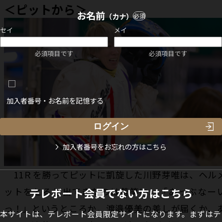
＜ピットから＞
お名前
（カナ）
必須
セイ
メイ
必須項目です
必須項目です
加入者番号・お名前を記憶する
加入者番号をお忘れの方はこちら
11Ｒを勝ってピットに凱旋した川野芽唯は、ヘル
ットをとると出てきたのは苦笑い。「あっぶなー
テレボート会員でない方はこちら
っ！」というところか。渡邉優美の差しが届くか、
本サイトは、テレボート会員限定サイトになります。まずはテ