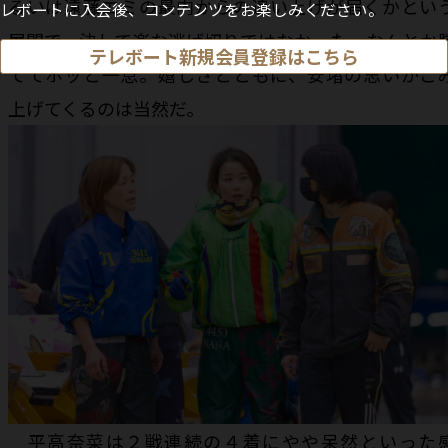
るいは遠藤エミの最内からの追い上げが届くかとい
レボートに入会後、コンテンツをお楽しみください。
展開で、決して楽な逃げ切りではなかった。なんとか
テレボート新規会員登録はこちら
ててホッと一息。嬉しさとともに、安堵の思いがこ
上げてくるのは当然だ。
平高奈菜は２戦連続の４着にやや呆然といった