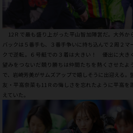
12Ｒで最も盛り上がった平山智加陣営だ。大外か
バックは５番手も、３番手争いに持ち込んで２周２マ
クで逆転。６号艇での３着は大きい！ 優出に大き
望みをつないだ競り勝ちは仲間たちを熱くさせたよ
で、岩崎芳美がサムズアップで嬉しそうに出迎える。
友・平高奈菜も11Ｒの悔しさを忘れたように平高を
えていた。