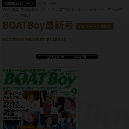
2026/08/06
節間最新レポート
TOP
特集
節間最新レポート
ＳＧ第72回ボートレースダービー節間最新
レポート【初日】
BOATBoy最新号
テレボート会員限定
BOATBOY NEWEST RELEASE
2026年
9月号