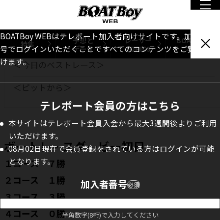
INDEX
BOATBoy WEBはテレボート加入者向けサイトです。加入者番
予想と
レーサー
BOATBoy
ボートレースダービー初日
特集
データ
TOPICS
本誌
号でログインいただくことですべてのコンテンツをご覧いただ
けます。
＜今日のベストレース＞
＜ピットから＞
テレボート会員の方はこちら
本サイトはテレボート会員入会から最大3週間後よりご利用
いただけます。
ボートレースダービー初日
08月02日現在で会員登録をされている方はログインが可能
となります。
１コース ７勝
２コース １勝
加入者番号
必須
３コース ３勝
４コース ０勝
半角数字(8桁)で入力してください