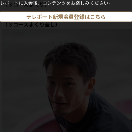
レボートに入会後、コンテンツをお楽しみください。
（３コースまくり）
11Ｒ ③－⑤－⑥ 37250円（71人気） 仲谷颯
テレボート新規会員登録はこちら
（３コースまくり差し）