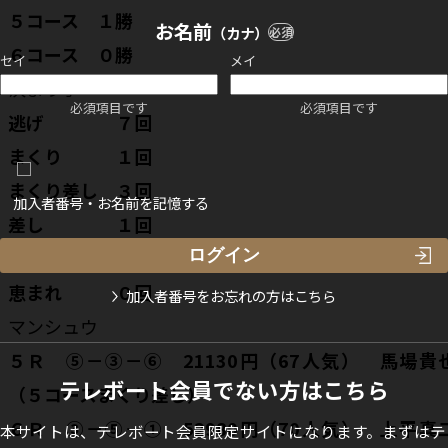
５コース １勝
お名前
（カナ）
必須
６コース ０勝
セイ
メイ
決まり手
必須項目です
必須項目です
逃げ ７回
まくり １回
まくり差し ３回
加入者番号・お名前を記憶する
差し １回
抜き ０回
恵まれ ０回
加入者番号をお忘れの方はこちら
マンシュウ
５Ｒ ⑤－③－⑥ 21130円（67人気） 馬場貴
テレボート会員でない方はこちら
（５コースまくり差し）
６Ｒ ③－⑤－① 52980円（70人気） 上平真
本サイトは、テレボート会員限定サイトになります。まずはテ