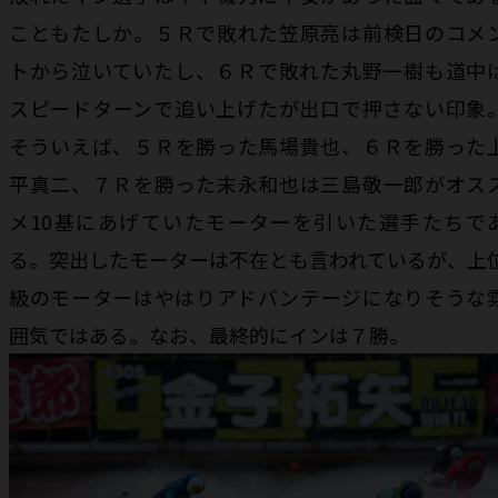
こともたしか。５Ｒで敗れた笠原亮は前検日のコメ
トから泣いていたし、６Ｒで敗れた丸野一樹も道中
スピードターンで追い上げたが出口で押さない印象
そういえば、５Ｒを勝った馬場貴也、６Ｒを勝った
平真二、７Ｒを勝った末永和也は三島敬一郎がオス
メ10基にあげていたモーターを引いた選手たちで
る。突出したモーターは不在とも言われているが、上
級のモーターはやはりアドバンテージになりそうな
囲気ではある。なお、最終的にインは７勝。