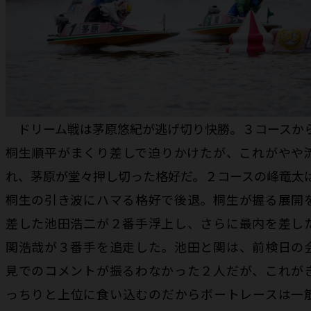
ドリーム戦は茅原悠紀が逃げ切り快勝。３コースか
桐生順平がまくり差しで迫りかけたが、これがやや
れ、茅原が堂々押し切った格好だ。２コースの峰竜太
桐生の引き波にハマる格好で後退。桐生が握る展開
差した池田浩二が２番手浮上し、さらに最内を差し
関浩哉が３番手を追走した。池田と関は、前検日の
見でのコメントが振るわなかった２人だが、これが
っちりと上位に食い込むのだからボートレースは一