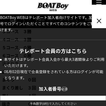
ＰＧⅠレディースチャンピオン５日目
１コース ５勝
BOATBoy WEBはテレボート加入者向けサイトです。加入者番
予想と
レーサー
BOATBoy
特集
２コース １勝
データ
TOPICS
本誌
号でログインいただくことですべてのコンテンツをご覧いただ
けます。
３コース ３勝
４コース ３勝
５コース ０勝
テレボート会員の方はこちら
６コース ０勝
本サイトはテレボート会員入会から最大3週間後よりご利用
決まり手
いただけます。
逃げ ５回
08月02日現在で会員登録をされている方はログインが可能
となります。
まくり ０回
まくり差し ３回
加入者番号
必須
差し ４回
抜き ０回
半角数字(8桁)で入力してください