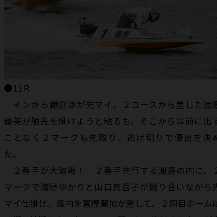
●11Ｒ
インから鎌倉涼が先マイ。２コースから差した渡
優美が舳先を掛けようと粘るも、そこからは前に出
ことなく２マークも先取り。逃げ切りで優出を決
た。
２番手が大激戦！ ２番手先行する渡邉の内に、
マークで海野ゆかりと山口真喜子が競り合いながら
マイ仕掛け。最内を富樫麗加が差して、２周目ホーム