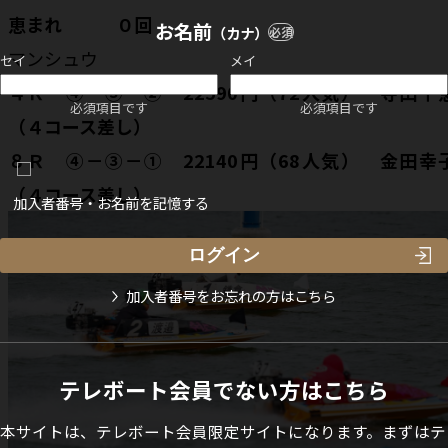
恵まれ ０回
お名前
（カナ）
必須
マンシュウ
セイ
メイ
４Ｒ ④－③－② 22590円（72人気） 寺田千
必須項目です
必須項目です
（４コース差し）
８Ｒ ④－③－① 22140円（68人気） 金田幸
（４コース差し）
加入者番号・お名前を記憶する
加入者番号をお忘れの方はこちら
テレボート会員でない方はこちら
本サイトは、テレボート会員限定サイトになります。まずはテ