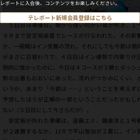
レボートに入会後、コンテンツをお楽しみください。
テレボート新規会員登録はこちら
５日目は準優日。朝から強い向かい風が吹き、１
９Ｒまで安定板装着でレースが行なわれた。その影
か、一般戦はイン受難の流れ。それにしても今節は傾
がまさに日替わりで、４日目はイン優勢で内寄りが
倒的に強かったのに、今日は４コースが３勝とダッシ
勢の出番もおおいにあった。流れがつかみにくい、
いうか、あまり「今節は……」ということを考えず
予想したほうが正解の一節ということだったかもし
ない（５日目にして今さらだが）。
安定板が外れた準優は、遠藤エミ、鎌倉涼と１号
が２連勝するなか、12Ｒで平山智加が２着に。イン