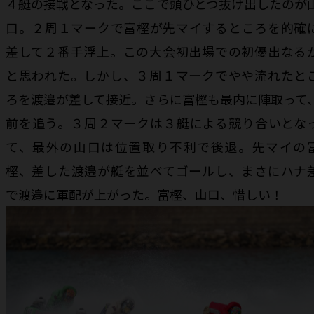
４艇の接戦となった。ここで頭ひとつ抜け出したのが
口。２周１マークで富樫が先マイするところを的確
差して２番手浮上。この大会初出場での初優出なる
と思われた。しかし、３周１マークでやや流れたと
ろを渡邉が差して接近。さらに富樫も最内に陣取って
前を追う。３周２マークは３艇による競り合いとな
て、最外の山口は位置取り不利で後退。先マイの
樫、差した渡邉が艇を並べてゴールし、まさにハナ
で渡邉に軍配が上がった。富樫、山口、惜しい！