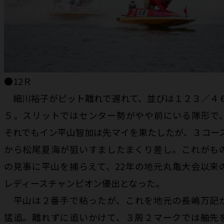
●12Ｒ
細川裕子がピット離れで遅れて、並びは１２３／４
５。スリットではセンター勢がやや前にいる隊形で
それでもイン平山智加は先マイを果たしたが、３コー
から松尾夏海が狙いすましたまくり差し。これがも
の見事に平山を捕らえて、22年の地元丸亀大会以来
レディースチャンピオン優出となった。
平山は２番手で粘ったが、これを地元の長嶋万記
猛追。離れずに追いかけて、３周２マークでは舳先