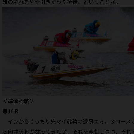
難の流れをやや引きずった準優、ということか。
＜準優勝戦＞
●10Ｒ
インからきっちり先マイ態勢の遠藤エミ。３コース
ら向井美鈴が握ってきたが、それを牽制しつつ、それ