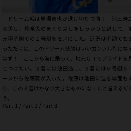
ドリーム戦は馬場貴也が逃げ切り快勝！ 池田浩
の差し、峰竜太のまくり差しをしっかりと封じて、
元甲子園での１号艇をモノにした。近況は不調でも
っただけに、このドリーム快勝はいいカンフル剤にな
はず！ ここから波に乗って、地元ＧⅡでプライドを
せつけたい。２着には池田浩二、３着には６号艇６
ースから佐藤翼が入った。佐藤は池田に迫る場面も
り、この３着はかなり大きなものになったと言えるだ
う。
Part 1
/
Part 2
/
Part 3