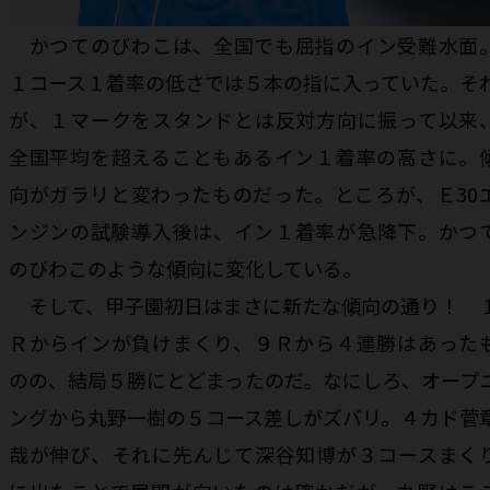
かつてのびわこは、全国でも屈指のイン受難水面
１コース１着率の低さでは５本の指に入っていた。そ
が、１マークをスタンドとは反対方向に振って以来
全国平均を超えることもあるイン１着率の高さに。
向がガラリと変わったものだった。ところが、Ｅ30
ンジンの試験導入後は、イン１着率が急降下。かつ
のびわこのような傾向に変化している。
そして、甲子園初日はまさに新たな傾向の通り！ 
Ｒからインが負けまくり、９Ｒから４連勝はあった
のの、結局５勝にとどまったのだ。なにしろ、オープ
ングから丸野一樹の５コース差しがズバリ。４カド菅
哉が伸び、それに先んじて深谷知博が３コースまく