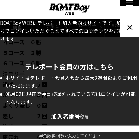
１コース ５勝
２コース １勝
BOATBoy WEBはテレボート加入者向けサイトです。加入者番
予想と
レーサー
BOATBoy
特集
データ
TOPICS
本誌
号でログインいただくことですべてのコンテンツをご覧いただ
３コース ４勝
けます。
４コース ０勝
５コース ２勝
６コース ０勝
テレボート会員の方はこちら
決まり手
本サイトはテレボート会員入会から最大3週間後よりご利用
逃げ ５回
いただけます。
08月02日現在で会員登録をされている方はログインが可能
まくり １回
となります。
まくり差し ０回
差し ２回
加入者番号
必須
抜き ４回
半角数字(8桁)で入力してください
恵まれ ０回