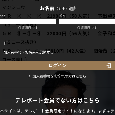
マンシュウ
お名前
（カナ）
必須
３Ｒ ③－⑤－② 21980円（58人気） 下出卓
セイ
メイ
（３コース抜き）
必須項目です
必須項目です
５Ｒ ⑤－①－④ 32000円（56人気） 金子和
（５コース抜き）
８Ｒ ②－④－⑥ 12010円（42人気） 関浩哉（
加入者番号・お名前を記憶する
コース差し）
加入者番号をお忘れの方はこちら
テレボート会員でない方はこちら
本サイトは、テレボート会員限定サイトになります。まずはテ