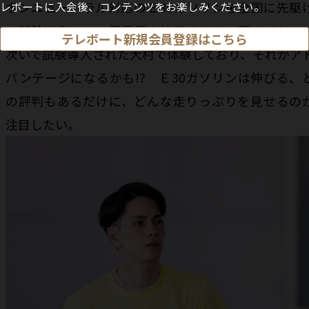
ボンニュートラル対応のＥ30ガソリンを全国に先駆
レボートに入会後、コンテンツをお楽しみください。
て試験導入。この甲子園も使用される。菅はびわこ
テレボート新規会員登録はこちら
次いで試験導入された大村で体験しており、それがア
バンテージになるかも!? Ｅ30ガソリンは伸びる、
の評判もあるだけに、どんな走りっぷりを見せるの
注目したい。