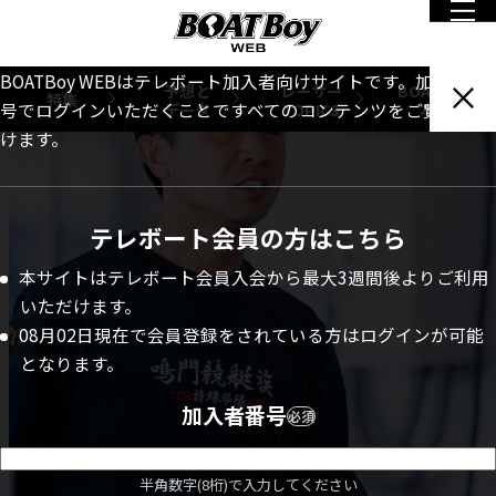
BOATBoy WEBはテレボート加入者向けサイトです。加入者番
予想と
レーサー
BOATBoy
特集
データ
TOPICS
本誌
号でログインいただくことですべてのコンテンツをご覧いただ
けます。
テレボート会員の方はこちら
本サイトはテレボート会員入会から最大3週間後よりご利用
いただけます。
08月02日現在で会員登録をされている方はログインが可能
となります。
加入者番号
必須
半角数字(8桁)で入力してください