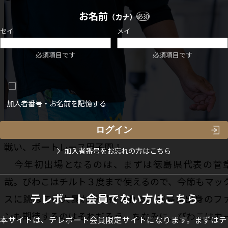
お名前
（カナ）
必須
セイ
メイ
必須項目です
必須項目です
加入者番号・お名前を記憶する
今年もやって来た、全国47都道府県代表による熱
戦い、ボートレース甲子園！
加入者番号をお忘れの方はこちら
今年初出場となるのは、まずは徳島県代表の菅
哉。びわこはチルト３度まで使えるので、今節もマッ
テレボート会員でない方はこちら
スに跳ねての大暴れが期待される。徳島県出身のフ
ンも期待するのはそれだろう。ちなみに、びわこはカ
本サイトは、テレボート会員限定サイトになります。まずはテ