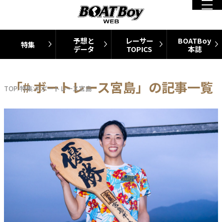
予想と
レーサー
BOATBoy
特集
データ
TOPICS
本誌
「# ボートレース宮島」の記事一覧
TOP
特集
# ボートレース宮島