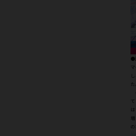
●
マ
し
た
Ｑ
て
は
増
の