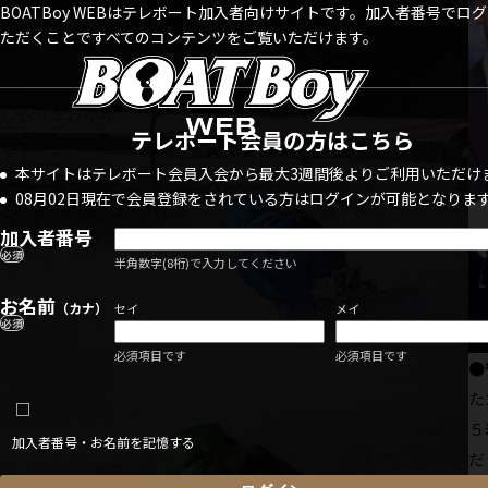
BOATBoy WEBはテレボート加入者向けサイトです。加入者番号でロ
ただくことですべてのコンテンツをご覧いただけます。
テレボート会員の方はこちら
本サイトはテレボート会員入会から最大3週間後よりご利用いただけ
08月02日現在で会員登録をされている方はログインが可能となりま
加入者番号
必須
半角数字(8桁)で入力してください
お名前
（カナ）
セイ
メイ
必須
必須項目です
必須項目です
●
た
５
加入者番号・お名前を記憶する
だ