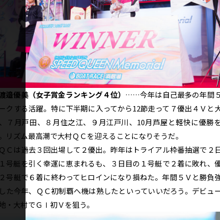
渡邉優美（女子賞金ランキング４位）
……今年は自己最多の年間
ークする活躍。特に下半期に入ってから12節走って７優出４Ｖと
、７月戸田、８月住之江、９月江戸川、10月芦屋と軽快に優勝
。リズム最高潮で大村ＱＣを迎えることになりそうだ。
Ｃは過去３回出場して２優出。昨年はトライアル枠番抽選で２
１号艇を引く幸運に恵まれるも、３日目の１号艇で２着に敗れ、
２号艇で６着に終わってヒロインになり損ねた。年間５Ｖと勝負
した今年、ＱＣ初制覇へ機は熟したといっていいだろう。デビュ
地・大村でＧⅠ初Ｖを狙う。