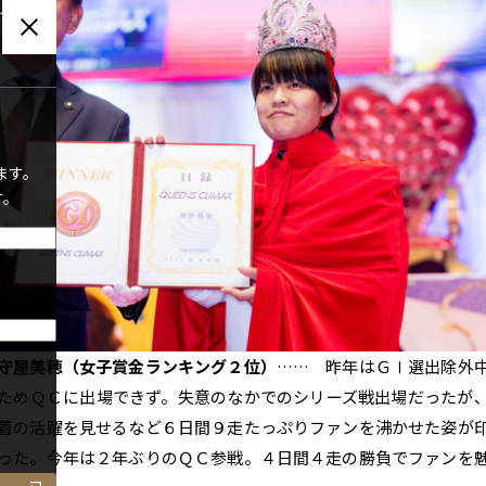
グインい
ます。
す。
守屋美穂（女子賞金ランキング２位）
…… 昨年はＧⅠ選出除外
ためＱＣに出場できず。失意のなかでのシリーズ戦出場だったが
着の活躍を見せるなど６日間９走たっぷりファンを沸かせた姿が
った。今年は２年ぶりのＱＣ参戦。４日間４走の勝負でファンを