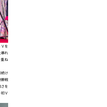
５Ｖを
大暴れ
を重ね
日続け
優勝戦
強さを
ー初Ｖ