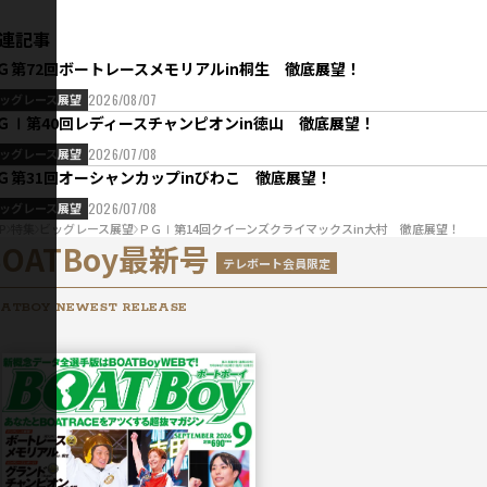
連記事
Ｇ第72回ボートレースメモリアルin桐生 徹底展望！
ッグレース展望
2026/08/07
ＧⅠ第40回レディースチャンピオンin徳山 徹底展望！
ッグレース展望
2026/07/08
Ｇ第31回オーシャンカップinびわこ 徹底展望！
ッグレース展望
2026/07/08
P
特集
ビッグレース展望
ＰＧⅠ第14回クイーンズクライマックスin大村 徹底展望！
BOATBoy最新号
テレボート会員限定
ATBOY NEWEST RELEASE
2026年
9月号