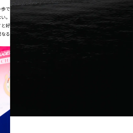
一歩で
ない。
Ｖと好
冠なる