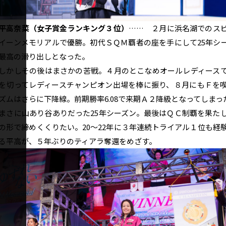
平高奈菜（女子賞金ランキング３位）
…… ２月に浜名湖でのス
イーンメモリアルで優勝。初代ＳＱＭ覇者の座を手にして25年シ
最高の滑り出しとなった。
かしその後はまさかの苦戦。４月のとこなめオールレディース
を切ってレディースチャンピオン出場を棒に振り、８月にもＦを
ズムはさらに下降線。前期勝率6.08で来期Ａ２降級となってしまっ
さに山あり谷ありだった25年シーズン。最後はＱＣ制覇を果た
の形で締めくくりたい。20～22年に３年連続トライアル１位も経
る平高が、５年ぶりのティアラ奪還をめざす。