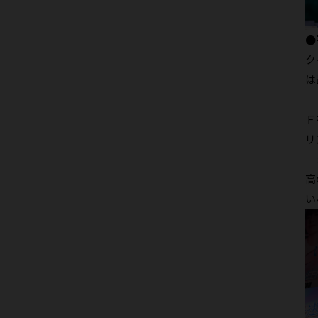
●
ク
は
し
Ｆ
リ
ま
高
い