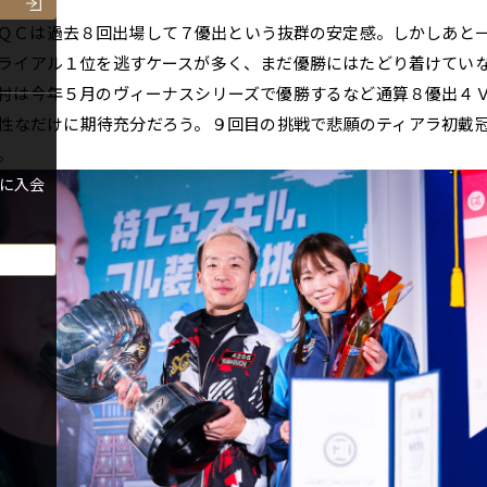
。
Ｃは過去８回出場して７優出という抜群の安定感。しかしあと
ライアル１位を逃すケースが多く、まだ優勝にはたどり着けてい
村は今年５月のヴィーナスシリーズで優勝するなど通算８優出４
性なだけに期待充分だろう。９回目の挑戦で悲願のティアラ初戴
。
に入会