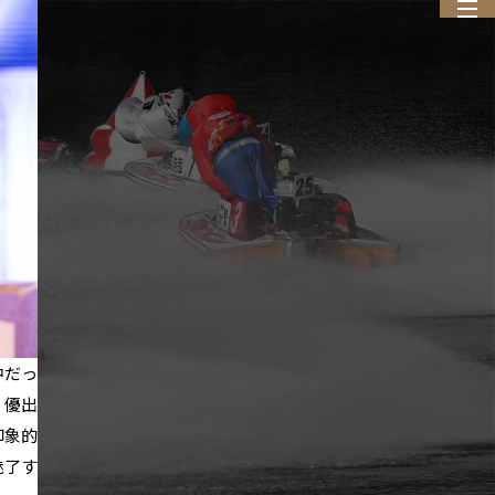
中だっ
、優出
印象的
魅了す