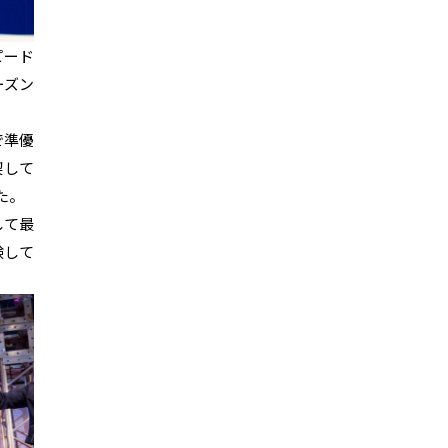
ピード
ーズン
で準優
喫して
た。
して最
験して