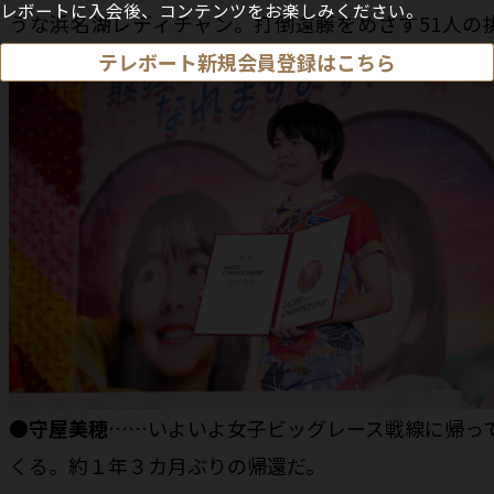
レボートに入会後、コンテンツをお楽しみください。
うな浜名湖レディチャン。打倒遠藤をめざす51人の
戦を退けて偉業を達成するのか目が離せない。
テレボート新規会員登録はこちら
●守屋美穂
……いよいよ女子ビッグレース戦線に帰っ
くる。約１年３カ月ぶりの帰還だ。