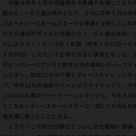
守屋は昨年４月の児島周年で準優Ｆを喫して６カ
間のＧⅠ・ＧⅡ選出除外となり、さらに昨年５月の多
川ボートレースオールスターでも準優Ｆを喫して１年
のＳＧ選出除外と６カ月間のＧⅠ・ＧⅡ選出除外。
れによりＧⅠ・ＧⅡは計１年間（昨年７月31日～今
７月30日）にわたって出場できない事態となった。
子ビッグレースでいうと昨年８月の福岡レディースチ
ンピオン、昨年11月の下関レディースチャレンジカ
プ、昨年12月の蒲郡クイーンズクライマックス、今
２月の浜名湖スピードクイーンメモリアル、今年５月
とこなめレディースオールスターと、実に５大会も出
権を棒に振ったことになる。
ようやくこの処分が解けてついに記念戦線へ復帰