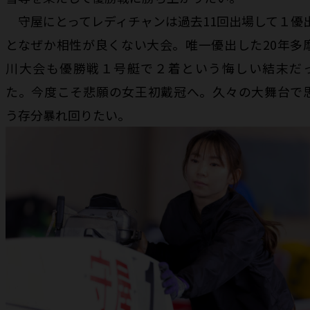
守屋にとってレディチャンは過去11回出場して１優
となぜか相性が良くない大会。唯一優出した20年多
川大会も優勝戦１号艇で２着という悔しい結末だ
た。今度こそ悲願の女王初戴冠へ。久々の大舞台で
う存分暴れ回りたい。