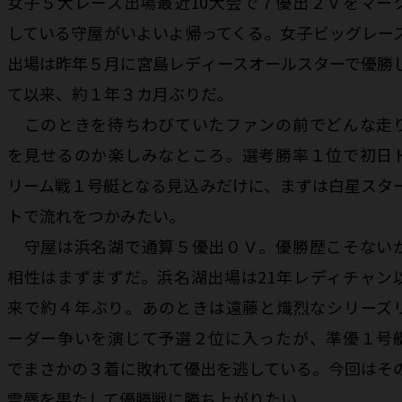
女子５大レース出場最近10大会で７優出２Ｖをマー
している守屋がいよいよ帰ってくる。女子ビッグレー
出場は昨年５月に宮島レディースオールスターで優勝
て以来、約１年３カ月ぶりだ。
このときを待ちわびていたファンの前でどんな走
を見せるのか楽しみなところ。選考勝率１位で初日
リーム戦１号艇となる見込みだけに、まずは白星スタ
トで流れをつかみたい。
守屋は浜名湖で通算５優出０Ｖ。優勝歴こそない
相性はまずまずだ。浜名湖出場は21年レディチャン
来で約４年ぶり。あのときは遠藤と熾烈なシリーズ
ーダー争いを演じて予選２位に入ったが、準優１号
でまさかの３着に敗れて優出を逃している。今回はそ
雪辱を果たして優勝戦に勝ち上がりたい。