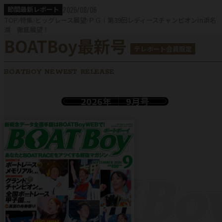
2026/08/06
節間最新レポート
TOP
特集
ビッグレース展望
ＰＧⅠ第39回レディースチャンピオンin浜名
湖 徹底展望！
BOATBoy最新号
テレボート会員限定
BOATBOY NEWEST RELEASE
2026年
9月号