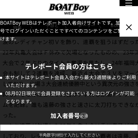
挙げる人はまずいないだろう。
遠藤はレディースチャンピオンに過去10回出場し
BOATBoy WEBはテレボート加入者向けサイトです。加入者番
予想と
レーサー
BOATBoy
特集
データ
TOPICS
本誌
号でログインいただくことですべてのコンテンツをご覧いただ
６優出３Ｖという圧倒的な実績だ。21年浜名湖大会
けます。
涙のレディチャン初Ｖを飾り、連覇を狙うはずだっ
22年丸亀大会はＦ休みで欠場となったものの、23年
大会で２年ぶりのタイトル奪還を果たし、24年福岡
テレボート会員の方はこちら
会も制して２連覇を達成。最近４大会で３Ｖをマー
本サイトはテレボート会員入会から最大3週間後よりご利用
しており、出場３大会連続優勝中という異次元の強さ
いただけます。
08月02日現在で会員登録をされている方はログインが可能
誇る。ちなみにこの３大会はいずれも節間トップタ
となります。
ムを記録。誰も遠藤の強さと速さに太刀打ちできな
った。
加入者番号
必須
なお遠藤が欠場した22年丸亀大会は香川素子が優
しており、レディチャン最近４大会の覇者は遠藤、
半角数字(8桁)で入力してください