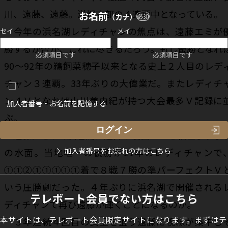
川、遠藤、遠藤。滋賀支部の４連覇中となっている。
お名前
（カナ）
必須
今年の浜名湖レディチャンの焦点は、遠藤エミが
セイ
メイ
勝するか否か、これに尽きるだろう。もし優勝となれ
必須項目です
必須項目です
90～92年の鵜飼菜穂子以来となる史上２人目のレデ
チャン３連覇。33年ぶりの大偉業だ。またレディチ
ン４Ｖとなれば山川美由紀が持つ大会最多Ｖ記録に
加入者番号・お名前を記憶する
ぶ。
遠藤にとって浜名湖は通算５優出１Ｖと相性まずま
加入者番号をお忘れの方はこちら
の水面。当地唯一の優勝が21年のレディチャンで
①①②①①①①①着で８戦７勝の準パーフェクトＶ
いう圧勝劇だった。４年ぶりに浜名湖で開催される
テレボート会員でない方はこちら
ディチャンで再び遠藤が輝くことになるのか。
本サイトは、テレボート会員限定サイトになります。まずはテ
３年連続４回目の女王を狙う遠藤に視線が集中し