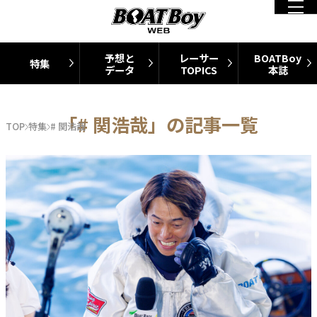
予想と
レーサー
BOATBoy
特集
データ
TOPICS
本誌
「# 関浩哉」の記事一覧
TOP
特集
# 関浩哉