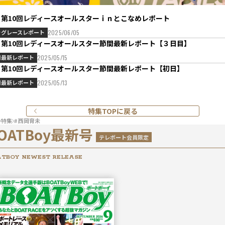
Ⅱ第10回レディースオールスターｉｎとこなめレポート
ッグレースレポート
2025/06/05
Ⅱ第10回レディースオールスター節間最新レポート【３日目】
間最新レポート
2025/05/15
Ⅱ第10回レディースオールスター節間最新レポート【初日】
間最新レポート
2025/05/13
特集TOPに戻る
特集
# 西岡育未
OATBoy最新号
テレボート会員限定
TBOY NEWEST RELEASE
2026年