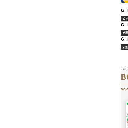
Ｇ
ビ
Ｇ
節
Ｇ
節
TOP
B
BOA