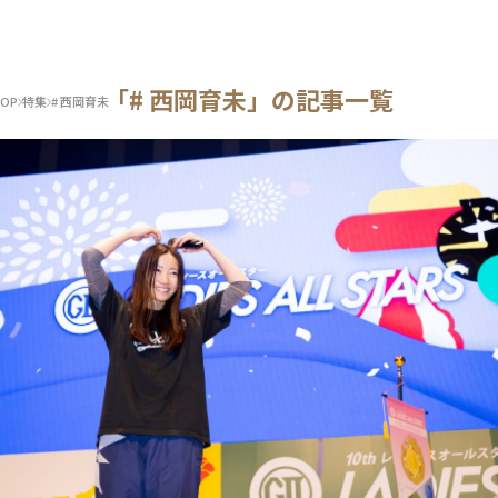
「# 西岡育未」の記事一覧
OP
特集
# 西岡育未