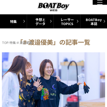
予想と
レーサー
BOATBoy
特集
データ
TOPICS
本誌
「# 渡邉優美」の記事一覧
TOP
特集
# 渡邉優美