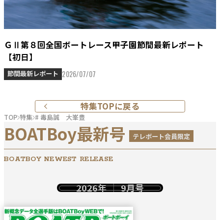
ＧⅡ第８回全国ボートレース甲子園節間最新レポート
【初日】
2026/07/07
節間最新レポート
特集TOPに戻る
TOP
特集
# 毒島誠 大峯豊
BOATBoy最新号
テレボート会員限定
BOATBOY NEWEST RELEASE
2026年
9月号