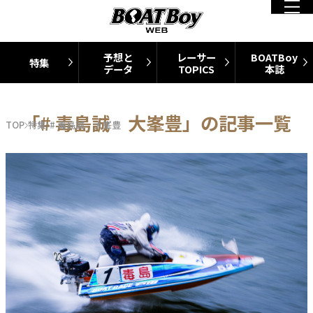
予想と
レーサー
BOATBoy
特集
データ
TOPICS
本誌
「# 毒島誠 大峯豊」の記事一覧
TOP
特集
# 毒島誠 大峯豊