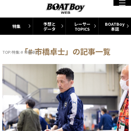
予想と
レーサー
BOATBoy
特集
データ
TOPICS
本誌
「# 市橋卓士」の記事一覧
TOP
特集
# 市橋卓士