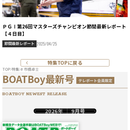
ＰＧⅠ第26回マスターズチャンピオン節間最新レポート
【４日目】
2025/04/25
節間最新レポート
特集TOPに戻る
TOP
特集
# 市橋卓士
BOATBoy最新号
テレボート会員限定
BOATBOY NEWEST RELEASE
2026年
9月号