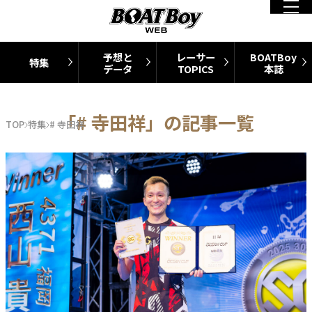
予想と
レーサー
BOATBoy
特集
データ
TOPICS
本誌
「# 寺田祥」の記事一覧
TOP
特集
# 寺田祥