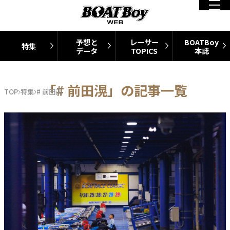
予想と
レーサー
BOATBoy
特集
データ
TOPICS
本誌
「# 前田滉」の記事一覧
TOP
特集
# 前田滉