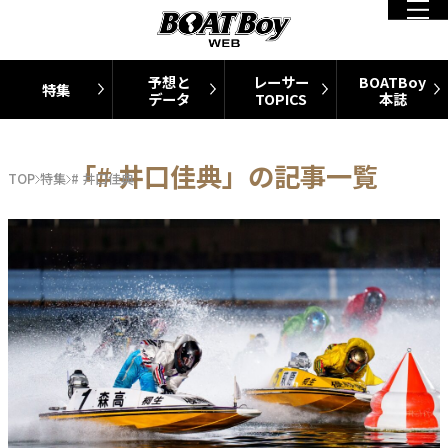
予想と
レーサー
BOATBoy
特集
データ
TOPICS
本誌
「# 井口佳典」の記事一覧
TOP
特集
# 井口佳典