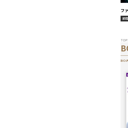
フ
節
TOP
B
BOA