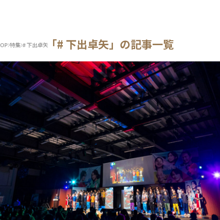
「# 下出卓矢」の記事一覧
OP
特集
# 下出卓矢