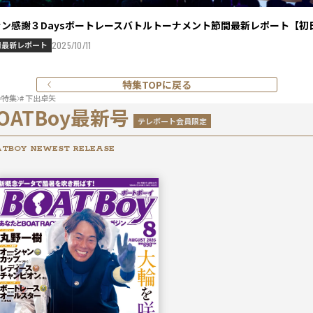
ァン感謝３Daysボートレースバトルトーナメント節間最新レポート【初
間最新レポート
2025/10/11
特集TOPに戻る
特集
# 下出卓矢
OATBoy最新号
テレボート会員限定
TBOY NEWEST RELEASE
2026年
8月号