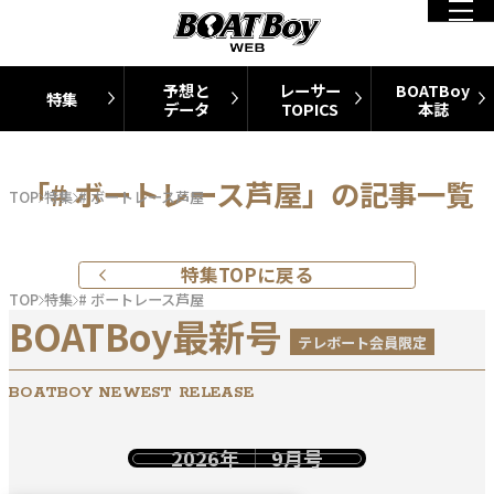
予想と
レーサー
BOATBoy
特集
データ
TOPICS
本誌
「# ボートレース芦屋」の記事一覧
TOP
特集
# ボートレース芦屋
特集TOPに戻る
TOP
特集
# ボートレース芦屋
BOATBoy最新号
テレボート会員限定
BOATBOY NEWEST RELEASE
2026年
9月号