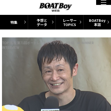
予想と
レーサー
BOATBoy
特集
データ
TOPICS
本誌
TOP
若松 第71回ボートレースメモリアル 4日目 4R WINNER
INTERVIEW