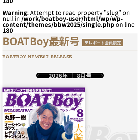
180
Warning
: Attempt to read property "slug" on
null in
/work/boatboy-user/html/wp/wp-
content/themes/bbw2025/single.php
on line
180
BOATBoy最新号
テレボート会員限定
BOATBOY NEWEST RELEASE
2026年
8月号