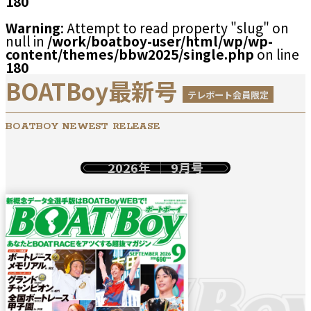
180
Warning
: Attempt to read property "slug" on
null in
/work/boatboy-user/html/wp/wp-
content/themes/bbw2025/single.php
on line
180
BOATBoy最新号
テレボート会員限定
BOATBOY NEWEST RELEASE
2026年
9月号