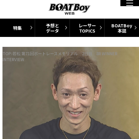
予想と
レーサー
BOATBoy
特集
データ
TOPICS
本誌
TOP
若松 第71回ボートレースメモリアル 2日目 8R WINNER
INTERVIEW