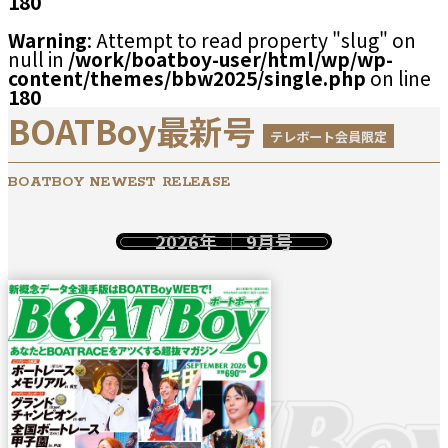
180
Warning
: Attempt to read property "slug" on
null in
/work/boatboy-user/html/wp/wp-
content/themes/bbw2025/single.php
on line
180
BOATBoy最新号
テレボート会員限定
BOATBOY NEWEST RELEASE
2026年
9月号