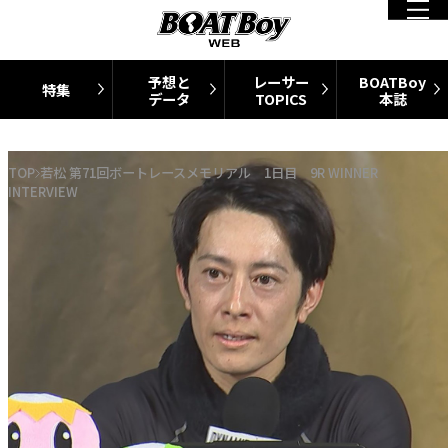
予想と
レーサー
BOATBoy
特集
データ
TOPICS
本誌
TOP
若松 第71回ボートレースメモリアル 1日目 9R WINNER
INTERVIEW