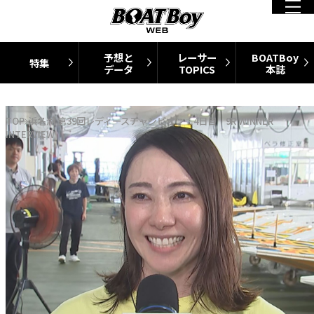
予想と
レーサー
BOATBoy
特集
データ
TOPICS
本誌
TOP
浜名湖 第39回レディースチャンピオン 4日目 9R WINNER
INTERVIEW