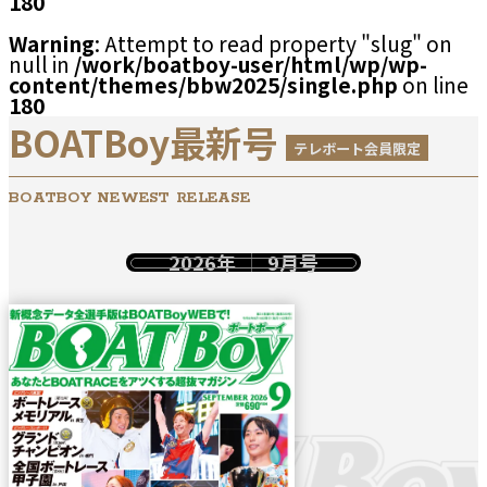
180
Warning
: Attempt to read property "slug" on
null in
/work/boatboy-user/html/wp/wp-
content/themes/bbw2025/single.php
on line
180
BOATBoy最新号
テレボート会員限定
BOATBOY NEWEST RELEASE
2026年
9月号