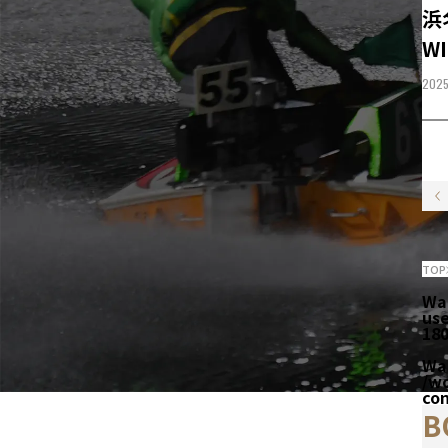
浜
WI
2025
TOP
Wa
us
18
Wa
/w
co
B