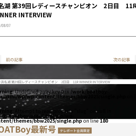
名湖 第39回レディースチャンピオン 2日目 11
NNER INTERVIEW
/08/07
前の記事
次の記事
浜名湖 第39回レディースチャンピオン 2日目 11R WINNER INTERVIEW
rning
: Undefined array key 0 in
/work/boatboy-
er/html/wp/wp-content/themes/bbw2025/single.php
on l
0
rning
: Attempt to read property "slug" on null in
ork/boatboy-user/html/wp/wp-
ntent/themes/bbw2025/single.php
on line
180
OATBoy最新号
テレボート会員限定