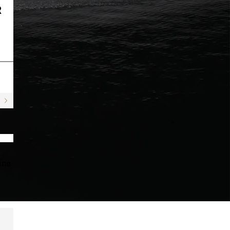
R
ine