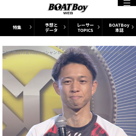
予想と
レーサー
BOATBoy
特集
データ
TOPICS
本誌
TOP
徳山SG第30回オーシャンカップ ドリーム戦出場選手インタビュ
ー