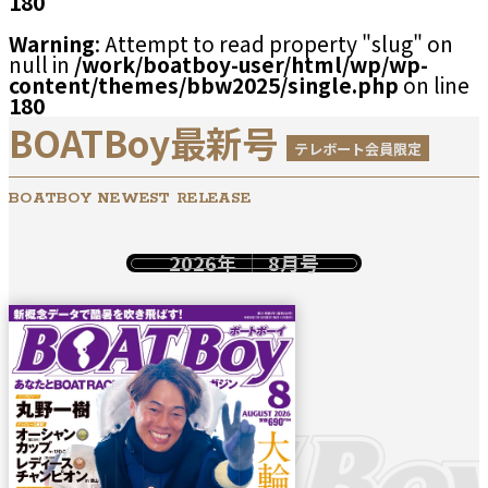
180
Warning
: Attempt to read property "slug" on
null in
/work/boatboy-user/html/wp/wp-
content/themes/bbw2025/single.php
on line
180
BOATBoy最新号
テレボート会員限定
BOATBOY NEWEST RELEASE
2026年
8月号