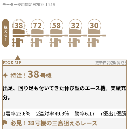
2025-10-19
モーター使用開始日
38
72
58
32
30
狙
え
る
！
更新日
2026/07/28
PICK UP
38
特注！
号機
出足、回り足も付いてきた伸び型のエース機。実績充
分。
1着率23.6％ 2連対率49.3％ 勝率6.17 7優出1優勝
必見！38号機の三島狙えるレース