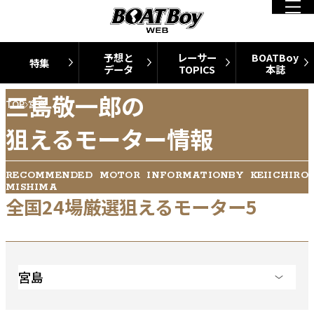
予想と
レーサー
BOATBoy
特集
データ
TOPICS
本誌
三島敬一郎の
TOP
宮島
狙えるモーター情報
RECOMMENDED MOTOR INFORMATIONBY KEIICHIRO
MISHIMA
全国24場厳選狙えるモーター5
宮島