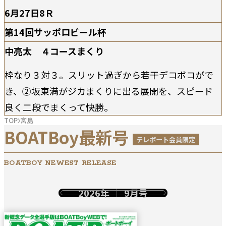
6月27日8Ｒ
第14回サッポロビール杯
中亮太 ４コースまくり
枠なり３対３。スリット過ぎから若干デコボコがで
き、②坂東満がジカまくりに出る展開を、スピード
良く二段でまくって快勝。
TOP
宮島
BOATBoy最新号
テレボート会員限定
BOATBOY NEWEST RELEASE
2026年
9月号